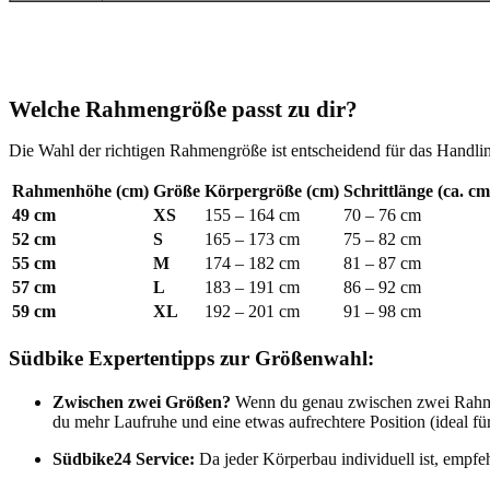
Welche Rahmengröße passt zu dir?
Die Wahl der richtigen Rahmengröße ist entscheidend für das Handli
Rahmenhöhe (cm)
Größe
Körpergröße (cm)
Schrittlänge (ca. cm
49 cm
XS
155 – 164 cm
70 – 76 cm
52 cm
S
165 – 173 cm
75 – 82 cm
55 cm
M
174 – 182 cm
81 – 87 cm
57 cm
L
183 – 191 cm
86 – 92 cm
59 cm
XL
192 – 201 cm
91 – 98 cm
Südbike Expertentipps zur Größenwahl:
Zwischen zwei Größen?
Wenn du genau zwischen zwei Rahme
du mehr Laufruhe und eine etwas aufrechtere Position (ideal f
Südbike24 Service:
Da jeder Körperbau individuell ist, empfeh