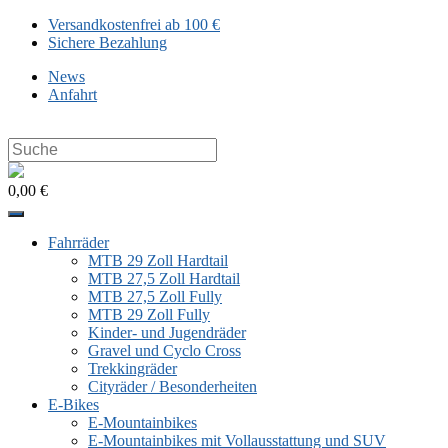
Zum
Versandkostenfrei ab 100 €
Inhalt
Sichere Bezahlung
springen
News
Anfahrt
Search
this
website
0,00 €
Fahrräder
MTB 29 Zoll Hardtail
MTB 27,5 Zoll Hardtail
MTB 27,5 Zoll Fully
MTB 29 Zoll Fully
Kinder- und Jugendräder
Gravel und Cyclo Cross
Trekkingräder
Cityräder / Besonderheiten
E-Bikes
E-Mountainbikes
E-Mountainbikes mit Vollausstattung und SUV