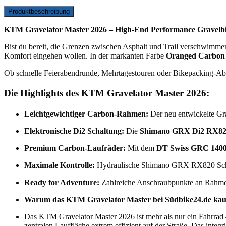
Produktbeschreibung
KTM Gravelator Master 2026 – High-End Performance Gravelbik
Bist du bereit, die Grenzen zwischen Asphalt und Trail verschwimme
Komfort eingehen wollen. In der markanten Farbe
Oranged Carbon
Ob schnelle Feierabendrunde, Mehrtagestouren oder Bikepacking-Abente
Die Highlights des KTM Gravelator Master 2026:
Leichtgewichtiger Carbon-Rahmen:
Der neu entwickelte Gra
Elektronische Di2 Schaltung:
Die
Shimano GRX Di2 RX82
Premium Carbon-Laufräder:
Mit dem
DT Swiss GRC 140
Maximale Kontrolle:
Hydraulische Shimano GRX RX820 Scheib
Ready for Adventure:
Zahlreiche Anschraubpunkte an Rahmen
Warum das KTM Gravelator Master bei Südbike24.de kau
Das KTM Gravelator Master 2026 ist mehr als nur ein Fahrrad –
zentralen Lauffläche extrem effizient auf der Straße. Das inte