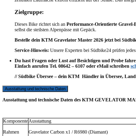
Zielgruppe:
Dieses Bike richtet sich an
Performance-Orientierte Gravel-
selbst die steilsten Alpenpässe mit Gepäck.
Bestelle dein KTM Gravelator Master 2026 jetzt bei Südbi
Service-Hinweis:
Unsere Experten bei Südbike24 prüfen jedes
Du hast Fragen oder Lust auf Besichtigen und Probe fahr
Einfach anrufen Tel. 08642 – 6107 oder eMail schreiben
sc
// Südbike Übersee – dein KTM Händler in Übersee, Lan
Ausstattung und technische Daten
Ausstattung und technische Daten des KTM GEVELATOR M
Komponente
Ausstattung
Rahmen
Gravelator Carbon x1 / R6980 (Diamant)