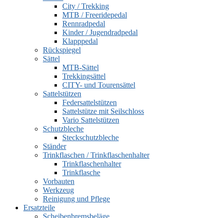
City / Trekking
MTB / Freeridepedal
Rennradpedal
Kinder / Jugendradpedal
Klapppedal
Rückspiegel
Sättel
MTB-Sättel
Trekkingsättel
CITY- und Tourensättel
Sattelstützen
Federsattelstützen
Sattelstütze mit Seilschloss
Vario Sattelstützen
Schutzbleche
Steckschutzbleche
Ständer
Trinkflaschen / Trinkflaschenhalter
Trinkflaschenhalter
Trinkflasche
Vorbauten
Werkzeug
Reinigung und Pflege
Ersatzteile
Scheibenbremsbeläge