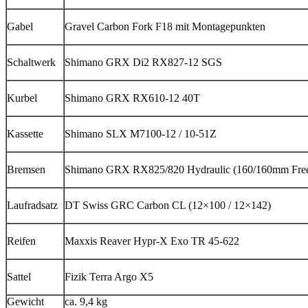
Gabel
Gravel Carbon Fork F18 mit Montagepunkten
Schaltwerk
Shimano GRX Di2 RX827-12 SGS
Kurbel
Shimano GRX RX610-12 40T
Kassette
Shimano SLX M7100-12 / 10-51Z
Bremsen
Shimano GRX RX825/820 Hydraulic (160/160mm Fre
Laufradsatz
DT Swiss GRC Carbon CL (12×100 / 12×142)
Reifen
Maxxis Reaver Hypr-X Exo TR 45-622
Sattel
Fizik Terra Argo X5
Gewicht
ca. 9,4 kg