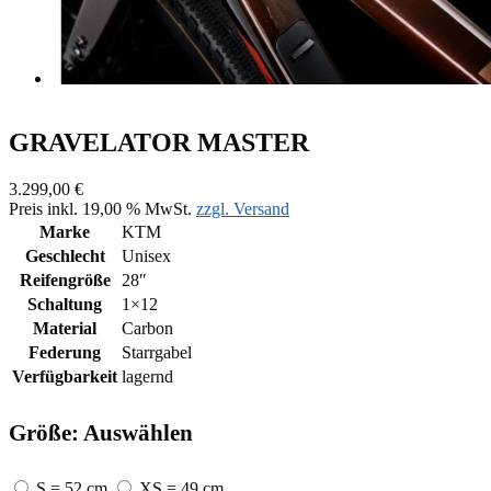
GRAVELATOR MASTER
3.299,00 €
Preis inkl. 19,00 % MwSt.
zzgl. Versand
Marke
KTM
Geschlecht
Unisex
Reifengröße
28″
Schaltung
1×12
Material
Carbon
Federung
Starrgabel
Verfügbarkeit
lagernd
Größe:
Auswählen
S = 52 cm
XS = 49 cm