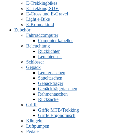
E-Trekkingbikes
E-Trekking-SUV
E-Cross und E-Gravel
Light e-Bike
E-Kompaktrad
Zubehör
Fahrradcomputer
Computer kabellos
Beleuchtung
Rücklichter
Leuchtensets
Schlösser
Gepäck
Lenkertaschen
Satteltaschen
Gepäckträger
Gepäckträgertaschen
Rahmentaschen
Rucksäcke
Griffe
Griffe MTB/Trekking
Griffe Ergonomisch
Klingeln
Luftpumpen
Pedale