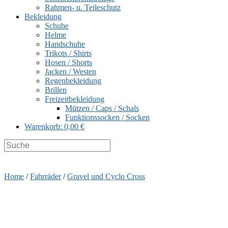
Rahmen- u. Teileschutz
Bekleidung
Schuhe
Helme
Handschuhe
Trikots / Shirts
Hosen / Shorts
Jacken / Westen
Regenbekleidung
Brillen
Freizeitbekleidung
Mützen / Caps / Schals
Funktionssocken / Socken
Warenkorb:
0,00 €
Search
this
website
Home
/
Fahrräder
/
Gravel und Cyclo Cross