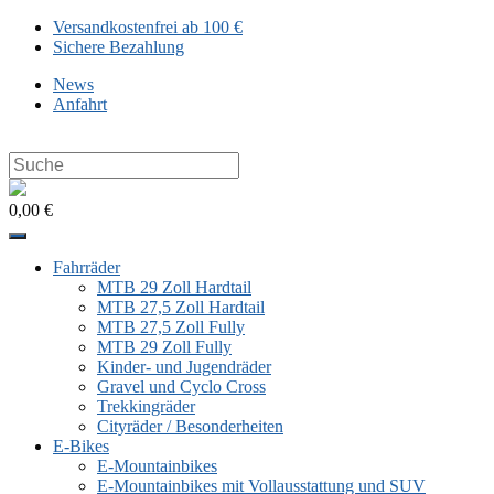
Zum
Versandkostenfrei ab 100 €
Inhalt
Sichere Bezahlung
springen
News
Anfahrt
Search
this
website
0,00 €
Fahrräder
MTB 29 Zoll Hardtail
MTB 27,5 Zoll Hardtail
MTB 27,5 Zoll Fully
MTB 29 Zoll Fully
Kinder- und Jugendräder
Gravel und Cyclo Cross
Trekkingräder
Cityräder / Besonderheiten
E-Bikes
E-Mountainbikes
E-Mountainbikes mit Vollausstattung und SUV