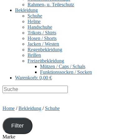
Rahmen- u. Teileschutz
Bekleidung
Schuhe
Helme
Handschuhe
Trikots / Shirts
Hosen / Shorts
Jacken / Westen
Regenbekleidung
Brillen
Freizeitbekleidung
Mützen / Caps / Schals
Funktionssocken / Socken
Warenkorb:
0,00 €
Search
this
website
Home
/
Bekleidung
/
Schuhe
Filter
Marke