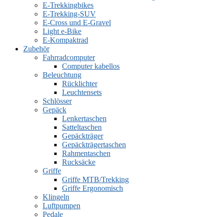
E-Trekkingbikes
E-Trekking-SUV
E-Cross und E-Gravel
Light e-Bike
E-Kompaktrad
Zubehör
Fahrradcomputer
Computer kabellos
Beleuchtung
Rücklichter
Leuchtensets
Schlösser
Gepäck
Lenkertaschen
Satteltaschen
Gepäckträger
Gepäckträgertaschen
Rahmentaschen
Rucksäcke
Griffe
Griffe MTB/Trekking
Griffe Ergonomisch
Klingeln
Luftpumpen
Pedale