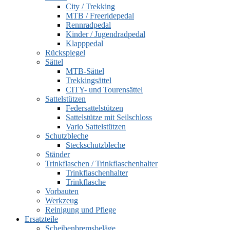
City / Trekking
MTB / Freeridepedal
Rennradpedal
Kinder / Jugendradpedal
Klapppedal
Rückspiegel
Sättel
MTB-Sättel
Trekkingsättel
CITY- und Tourensättel
Sattelstützen
Federsattelstützen
Sattelstütze mit Seilschloss
Vario Sattelstützen
Schutzbleche
Steckschutzbleche
Ständer
Trinkflaschen / Trinkflaschenhalter
Trinkflaschenhalter
Trinkflasche
Vorbauten
Werkzeug
Reinigung und Pflege
Ersatzteile
Scheibenbremsbeläge