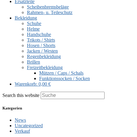
Ersatzteile
Scheibenbremsbeläge
Rahmen- u. Teileschutz
Bekleidung
Schuhe
Helme
Handschuhe
Trikots / Shirts
Hosen / Shorts
Jacken / Westen
Regenbekleidung
Brillen
Freizeitbekleidung
Mützen / Caps / Schals
Funktionssocken / Socken
Warenkorb:
0,00 €
Search this website
Kategorien
News
Uncategorized
Verkauf