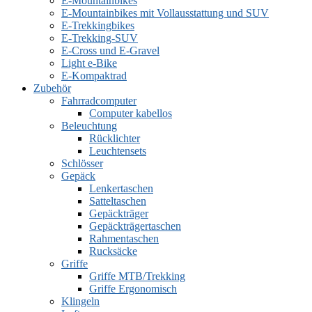
E-Mountainbikes
E-Mountainbikes mit Vollausstattung und SUV
E-Trekkingbikes
E-Trekking-SUV
E-Cross und E-Gravel
Light e-Bike
E-Kompaktrad
Zubehör
Fahrradcomputer
Computer kabellos
Beleuchtung
Rücklichter
Leuchtensets
Schlösser
Gepäck
Lenkertaschen
Satteltaschen
Gepäckträger
Gepäckträgertaschen
Rahmentaschen
Rucksäcke
Griffe
Griffe MTB/Trekking
Griffe Ergonomisch
Klingeln