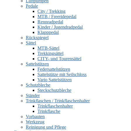
Luftpumpen
Pedale
City / Trekking
MTB / Freeridepedal
Rennradpedal
Kinder / Jugendradpedal
Klapppedal
Rückspiegel
Sättel
MTB-Sättel
Trekkingsättel
CITY- und Tourensättel
Sattelstützen
Federsattelstützen
Sattelstütze mit Seilschloss
Vario Sattelstützen
Schutzbleche
Steckschutzbleche
Ständer
Trinkflaschen / Trinkflaschenhalter
Trinkflaschenhalter
Trinkflasche
Vorbauten
Werkzeug
Reinigung und Pflege