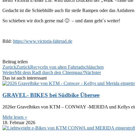
Beim Victoria E-Bike z.B. wird durch Drücken der „Walk“-Taste die S
Gedacht ist die Schiebhilfe auch für steile Rampen oder das Anfahre
So schieben wir doch gerne mal 🙂 – und dann geht´s weiter!
Bild:
https://www.victoria-fahrrad.de
Beitrag teilen
Zurück
Zurück
Recyceln von alten Fahrradschläuchen
Weiter
Mit dem Radl durch den Chiemgau?
Nächster
Das ist auch interessant
GRAVEL- BIKES bei Südbike Übersee
2026er Gravelbikes von KTM – CONWAY -MERIDA und Kellys eingest
Mehr lesen »
18. Februar 2026