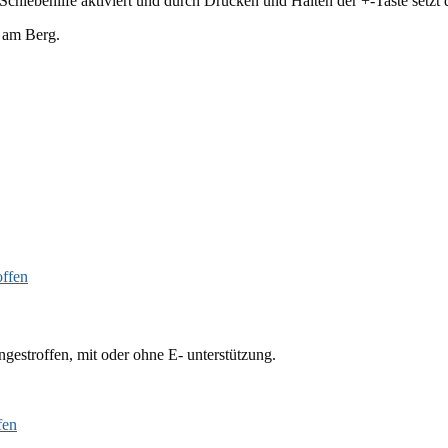
chiebehilfe aktiviert und durch Drücken und Halten der +-Taste setzt 
n am Berg.
roffen, mit oder ohne E- unterstützung.